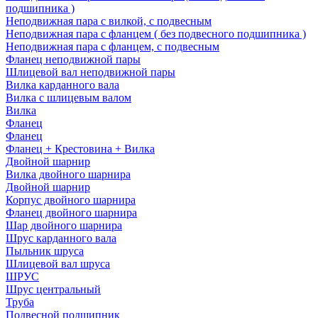
подшипника )
Неподвижная пара с вилкой, с подвесным
Неподвижная пара с фланцем ( без подвесного подшипника )
Неподвижная пара с фланцем, с подвесным
Фланец неподвижной пары
Шлицевой вал неподвижной пары
Вилка карданного вала
Вилка с шлицевым валом
Вилка
Фланец
Фланец
Фланец + Крестовина + Вилка
Двойной шарнир
Вилка двойного шарнира
Двойной шарнир
Корпус двойного шарнира
Фланец двойного шарнира
Шар двойного шарнира
Шрус карданного вала
Пыльник шруса
Шлицевой вал шруса
ШРУС
Шрус центральный
Труба
Подвесной подшипник