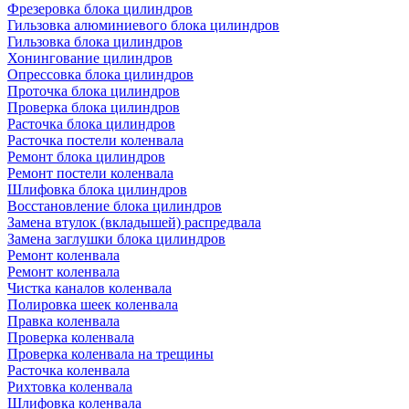
Фрезеровка блока цилиндров
Гильзовка алюминиевого блока цилиндров
Гильзовка блока цилиндров
Хонингование цилиндров
Опрессовка блока цилиндров
Проточка блока цилиндров
Проверка блока цилиндров
Расточка блока цилиндров
Расточка постели коленвала
Ремонт блока цилиндров
Ремонт постели коленвала
Шлифовка блока цилиндров
Восстановление блока цилиндров
Замена втулок (вкладышей) распредвала
Замена заглушки блока цилиндров
Ремонт коленвала
Ремонт коленвала
Чистка каналов коленвала
Полировка шеек коленвала
Правка коленвала
Проверка коленвала
Проверка коленвала на трещины
Расточка коленвала
Рихтовка коленвала
Шлифовка коленвала