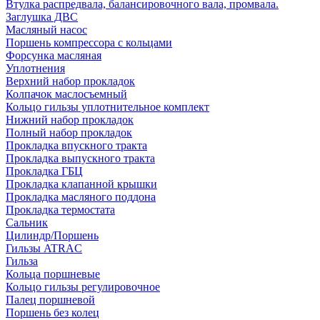
Втулка распредвала, балансировочного вала, промвала.
Заглушка ДВС
Масляный насос
Поршень компрессора с кольцами
Форсунка масляная
Уплотнения
Верхний набор прокладок
Колпачок маслосъемный
Кольцо гильзы уплотнительное комплект
Нижний набор прокладок
Полный набор прокладок
Прокладка впускного тракта
Прокладка выпускного тракта
Прокладка ГБЦ
Прокладка клапанной крышки
Прокладка масляного поддона
Прокладка термостата
Сальник
Цилиндр/Поршень
Гильзы ATRAC
Гильза
Кольца поршневые
Кольцо гильзы регулировочное
Палец поршневой
Поршень без колец