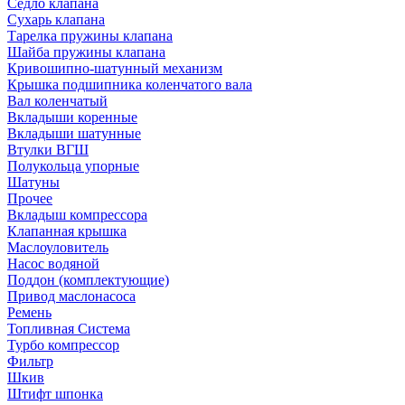
Седло клапана
Сухарь клапана
Тарелка пружины клапана
Шайба пружины клапана
Кривошипно-шатунный механизм
Крышка подшипника коленчатого вала
Вал коленчатый
Вкладыши коренные
Вкладыши шатунные
Втулки ВГШ
Полукольца упорные
Шатуны
Прочее
Вкладыш компрессора
Клапанная крышка
Маслоуловитель
Насос водяной
Поддон (комплектующие)
Привод маслонасоса
Ремень
Топливная Система
Турбо компрессор
Фильтр
Шкив
Штифт шпонка