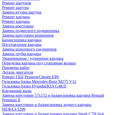
Ремонт шатунов
Ремонт шатуна
Замена втулки шатуна
Ремонт кардана
Ремонт кардана
Замена крестовин
Замена подвесного подшипника
Замена крестовин кернением
Балансировка кардана
Изготовление кардана
Замена шлицевого соединения
Замена трубы кардана
Укорачивание / удлинение кардана
Переделка кардана под стопорные кольца
Примеры работ
Детали двигателя
Ремонт ГБЦ Peugeot/Citroën EP6
Гильзовка блока Mercedes-Benz M275 V12
Гильзовка блока Hyundai/KIA G4KD
Карданные валы
Замена крестовин 57х152 и балансировка кардана Renault
Premium II
Замена крестовин и балансировка заднего кардана
НЕФАЗ-5299
Замена крестовин и балансировка кардана Sitrak C7H 6x4