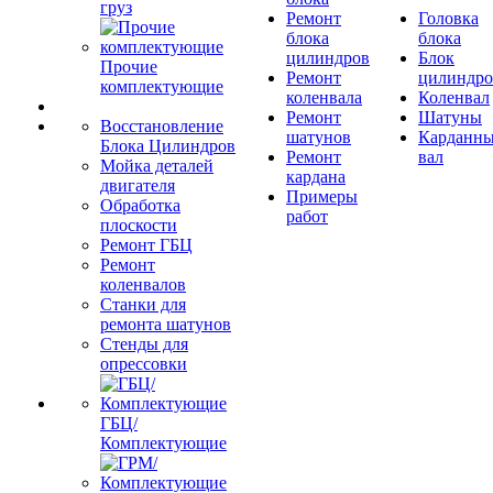
груз
Ремонт
Головка
блока
блока
цилиндров
Блок
Прочие
Ремонт
цилиндро
комплектующие
коленвала
Коленвал
Ремонт
Шатуны
Восстановление
шатунов
Карданн
Блока Цилиндров
Ремонт
вал
Мойка деталей
кардана
двигателя
Примеры
Обработка
работ
плоскости
Ремонт ГБЦ
Ремонт
коленвалов
Станки для
ремонта шатунов
Стенды для
опрессовки
ГБЦ/
Комплектующие