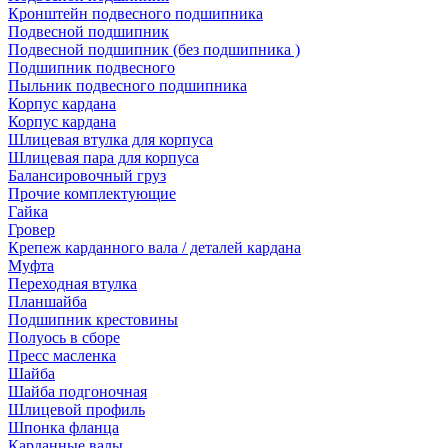
Кронштейн подвесного подшипника
Подвесной подшипник
Подвесной подшипник (без подшипника )
Подшипник подвесного
Пыльник подвесного подшипника
Корпус кардана
Корпус кардана
Шлицевая втулка для корпуса
Шлицевая пара для корпуса
Балансировочный груз
Прочие комплектующие
Гайка
Гровер
Крепеж карданного вала / деталей кардана
Муфта
Переходная втулка
Планшайба
Подшипник крестовины
Полуось в сборе
Пресс масленка
Шайба
Шайба подгоночная
Шлицевой профиль
Шпонка фланца
Карданные валы