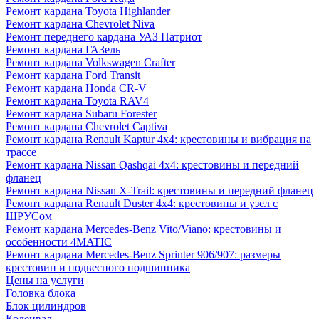
Ремонт кардана Toyota Highlander
Ремонт кардана Chevrolet Niva
Ремонт переднего кардана УАЗ Патриот
Ремонт кардана ГАЗель
Ремонт кардана Volkswagen Crafter
Ремонт кардана Ford Transit
Ремонт кардана Honda CR-V
Ремонт кардана Toyota RAV4
Ремонт кардана Subaru Forester
Ремонт кардана Chevrolet Captiva
Ремонт кардана Renault Kaptur 4x4: крестовины и вибрация на
трассе
Ремонт кардана Nissan Qashqai 4x4: крестовины и передний
фланец
Ремонт кардана Nissan X-Trail: крестовины и передний фланец
Ремонт кардана Renault Duster 4x4: крестовины и узел с
ШРУСом
Ремонт кардана Mercedes-Benz Vito/Viano: крестовины и
особенности 4MATIC
Ремонт кардана Mercedes-Benz Sprinter 906/907: размеры
крестовин и подвесного подшипника
Цены на услуги
Головка блока
Блок цилиндров
Коленвал