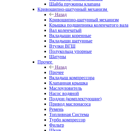
Шайба пружины клапана
Кривошипно-шатунный механизм
Назад
Кривошипно-шатунный механизм
Крышка подшипника коленчатого вала
Вал коленчатый
Вкладыши коренные
Вкладыши шатунные
Втулки ВГШ
Полукольца упорные
Шатуны
Прочее
Назад
Прочее
Вкладыш компрессора
Клапанная крышка
Маслоуловитель
Насос водяной
Поддон (комплектующие)
Привод маслонасоса
Ремень
Топливная Система
Турбо компрессор
Фильтр
Шкив