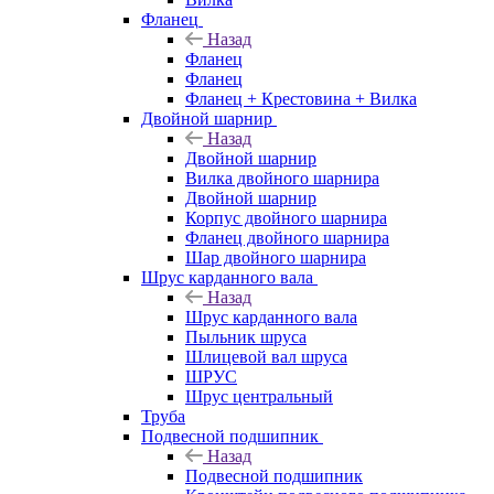
Фланец
Назад
Фланец
Фланец
Фланец + Крестовина + Вилка
Двойной шарнир
Назад
Двойной шарнир
Вилка двойного шарнира
Двойной шарнир
Корпус двойного шарнира
Фланец двойного шарнира
Шар двойного шарнира
Шрус карданного вала
Назад
Шрус карданного вала
Пыльник шруса
Шлицевой вал шруса
ШРУС
Шрус центральный
Труба
Подвесной подшипник
Назад
Подвесной подшипник