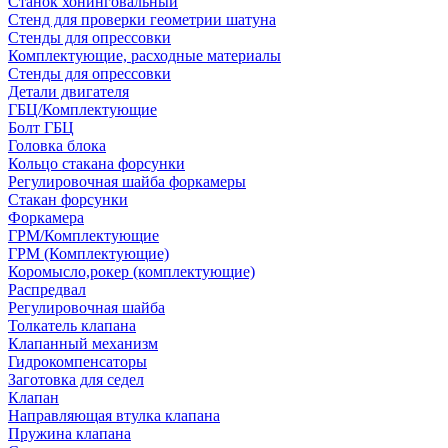
Станок хонинговальный
Стенд для проверки геометрии шатуна
Стенды для опрессовки
Комплектующие, расходные материалы
Стенды для опрессовки
Детали двигателя
ГБЦ/Комплектующие
Болт ГБЦ
Головка блока
Кольцо стакана форсунки
Регулировочная шайба форкамеры
Стакан форсунки
Форкамера
ГРМ/Комплектующие
ГРМ (Комплектующие)
Коромысло,рокер (комплектующие)
Распредвал
Регулировочная шайба
Толкатель клапана
Клапанный механизм
Гидрокомпенсаторы
Заготовка для седел
Клапан
Направляющая втулка клапана
Пружина клапана