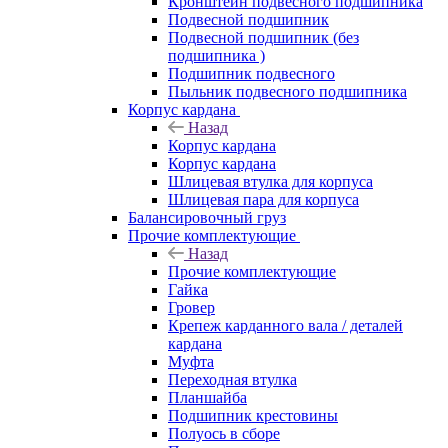
Кронштейн подвесного подшипника
Подвесной подшипник
Подвесной подшипник (без
подшипника )
Подшипник подвесного
Пыльник подвесного подшипника
Корпус кардана
Назад
Корпус кардана
Корпус кардана
Шлицевая втулка для корпуса
Шлицевая пара для корпуса
Балансировочный груз
Прочие комплектующие
Назад
Прочие комплектующие
Гайка
Гровер
Крепеж карданного вала / деталей
кардана
Муфта
Переходная втулка
Планшайба
Подшипник крестовины
Полуось в сборе