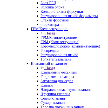
Болт ГБЦ
Головка блока
Кольцо стакана форсунки
Регулировочная шайба форкамеры
Стакан форсунки
Форкамера
ГРМ/Комплектующие
Назад
ГРМ/Комплектующие
ГРМ (Комплектующие)
Коромысло,рокер (комплектующие)
Распредвал
Регулировочная шайба
Толкатель клапана
Клапанный механизм
Назад
Клапанный механизм
Гидрокомпенсаторы
Заготовка для седел
Клапан
Направляющая втулка клапана
Пружина клапана
Седло клапана
Сухарь клапана
Тарелка пружины клапана