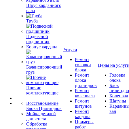
Шрус карданного
вала
Труба
Подвесной
подшипник
Корпус кардана
Услуги
Ремонт
головки
Цены на услуг
Балансировочный
блока
груз
Ремонт
Головка
блока
блока
цилиндров
Блок
Прочие
Ремонт
цилиндро
комплектующие
коленвала
Коленвал
Ремонт
Шатуны
Восстановление
шатунов
Карданн
Блока Цилиндров
Ремонт
вал
Мойка деталей
кардана
двигателя
Примеры
Обработка
работ