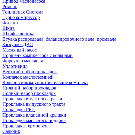
Привод маслонасоса
Ремень
Топливная Система
Турбо компрессор
Фильтр
Шкив
Штифт шпонка
Втулка распредвала, балансировочного вала, промвала.
Заглушка ДВС
Масляный насос
Поршень компрессора с кольцами
Форсунка масляная
Уплотнения
Верхний набор прокладок
Колпачок маслосъемный
Кольцо гильзы уплотнительное комплект
Нижний набор прокладок
Полный набор прокладок
Прокладка впускного тракта
Прокладка выпускного тракта
Прокладка ГБЦ
Прокладка клапанной крышки
Прокладка масляного поддона
Прокладка термостата
Сальник