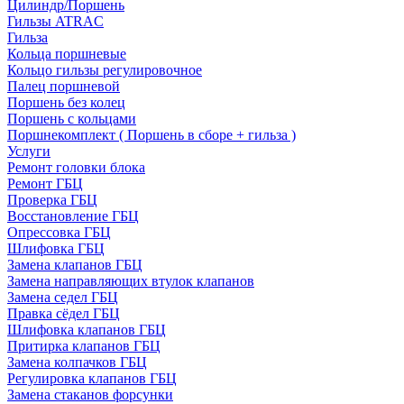
Цилиндр/Поршень
Гильзы ATRAC
Гильза
Кольца поршневые
Кольцо гильзы регулировочное
Палец поршневой
Поршень без колец
Поршень с кольцами
Поршнекомплект ( Поршень в сборе + гильза )
Услуги
Ремонт головки блока
Ремонт ГБЦ
Проверка ГБЦ
Восстановление ГБЦ
Опрессовка ГБЦ
Шлифовка ГБЦ
Замена клапанов ГБЦ
Замена направляющих втулок клапанов
Замена седел ГБЦ
Правка сёдел ГБЦ
Шлифовка клапанов ГБЦ
Притирка клапанов ГБЦ
Замена колпачков ГБЦ
Регулировка клапанов ГБЦ
Замена стаканов форсунки