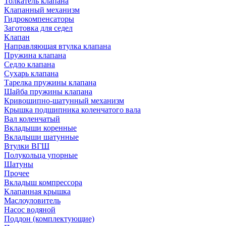
Толкатель клапана
Клапанный механизм
Гидрокомпенсаторы
Заготовка для седел
Клапан
Направляющая втулка клапана
Пружина клапана
Седло клапана
Сухарь клапана
Тарелка пружины клапана
Шайба пружины клапана
Кривошипно-шатунный механизм
Крышка подшипника коленчатого вала
Вал коленчатый
Вкладыши коренные
Вкладыши шатунные
Втулки ВГШ
Полукольца упорные
Шатуны
Прочее
Вкладыш компрессора
Клапанная крышка
Маслоуловитель
Насос водяной
Поддон (комплектующие)