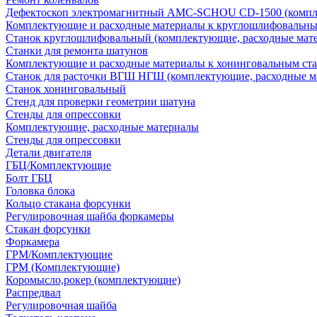
Дефектоскоп электромагнитный AMC-SCHOU CD-1500 (компле
Комплектующие и расходные материалы к круглошлифовальны
Станок круглошлифовальный (комплектующие, расходные мат
Станки для ремонта шатунов
Комплектующие и расходные материалы к хонинговальным ст
Станок для расточки ВГШ НГШ (комплектующие, расходные м
Станок хонинговальный
Стенд для проверки геометрии шатуна
Стенды для опрессовки
Комплектующие, расходные материалы
Стенды для опрессовки
Детали двигателя
ГБЦ/Комплектующие
Болт ГБЦ
Головка блока
Кольцо стакана форсунки
Регулировочная шайба форкамеры
Стакан форсунки
Форкамера
ГРМ/Комплектующие
ГРМ (Комплектующие)
Коромысло,рокер (комплектующие)
Распредвал
Регулировочная шайба