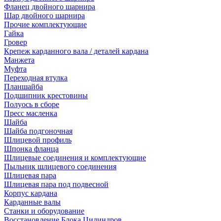
Фланец двойного шарнира
Шар двойного шарнира
Прочие комплектующие
Гайка
Гровер
Крепеж карданного вала / деталей кардана
Манжета
Муфта
Переходная втулка
Планшайба
Подшипник крестовины
Полуось в сборе
Пресс масленка
Шайба
Шайба подгоночная
Шлицевой профиль
Шпонка фланца
Шлицевые соединения и комплектующие
Пыльник шлицевого соединения
Шлицевая пара
Шлицевая пара под подвесной
Корпус кардана
Карданные валы
Станки и оборудование
Восстановление Блока Цилиндров