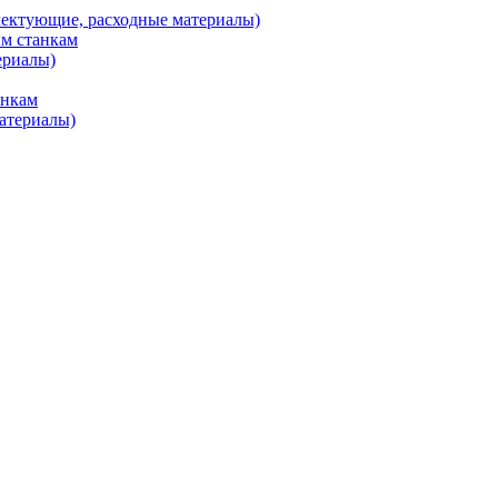
ктующие, расходные материалы)
м станкам
ериалы)
анкам
атериалы)