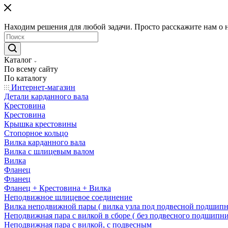
Находим решения для любой задачи. Просто расскажите нам о 
Каталог
По всему сайту
По каталогу
Интернет-магазин
Детали карданного вала
Крестовина
Крестовина
Крышка крестовины
Стопорное кольцо
Вилка карданного вала
Вилка с шлицевым валом
Вилка
Фланец
Фланец
Фланец + Крестовина + Вилка
Неподвижное шлицевое соединение
Вилка неподвижной пары ( вилка узла под подвесной подшипн
Неподвижная пара с вилкой в сборе ( без подвесного подшипни
Неподвижная пара с вилкой, с подвесным