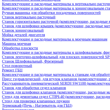
Комплектующие и расходные материалы к вертикально расточ
Комплектующие и расходные материалы к хонинговальным ст
Ручная машинка для обработки посадочных поверхностей
Станок вертикально расточный
Станок горизонтально расточной (комплектующие, расходные 
Станок для шлифовки крышек (комплектующие, расходные мат
Станок хонинговальный
Мойка деталей двигателя
Комплектующие и расходные материалы к моечным машинам
Машина моечная
Обработка плоскости
Комплектующие и расходные материалы к шлифовальным, фре
Станок ленточно-шлифовальный для плоских поверхностей S
Станок Шлифовальный, Фрезерный
Стол поворотный
Ремонт ГБЦ
Комплектующие и расходные материалы к станкам для обработ
Пресс гидравлический, для втулок клапанов (комплектующие, 
Рассухариватель пневматический SERDI SW1100 (комплектующ
Станок для обработки седел клапанов
Станок для шлифовки клапанов (комплектующие, расходные м
Стенд для демонтажа седел СТВЧ-40 (комплектующие, расходн
Стенд для проверки клапанных пружин
Термошкаф (Печь - Нагреватель для ГБЦ)
Ремонт коленвалов