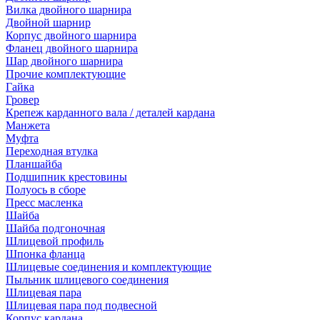
Вилка двойного шарнира
Двойной шарнир
Корпус двойного шарнира
Фланец двойного шарнира
Шар двойного шарнира
Прочие комплектующие
Гайка
Гровер
Крепеж карданного вала / деталей кардана
Манжета
Муфта
Переходная втулка
Планшайба
Подшипник крестовины
Полуось в сборе
Пресс масленка
Шайба
Шайба подгоночная
Шлицевой профиль
Шпонка фланца
Шлицевые соединения и комплектующие
Пыльник шлицевого соединения
Шлицевая пара
Шлицевая пара под подвесной
Корпус кардана