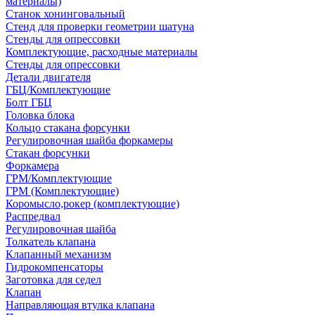
материалы)
Станок хонинговальный
Стенд для проверки геометрии шатуна
Стенды для опрессовки
Комплектующие, расходные материалы
Стенды для опрессовки
Детали двигателя
ГБЦ/Комплектующие
Болт ГБЦ
Головка блока
Кольцо стакана форсунки
Регулировочная шайба форкамеры
Стакан форсунки
Форкамера
ГРМ/Комплектующие
ГРМ (Комплектующие)
Коромысло,рокер (комплектующие)
Распредвал
Регулировочная шайба
Толкатель клапана
Клапанный механизм
Гидрокомпенсаторы
Заготовка для седел
Клапан
Направляющая втулка клапана