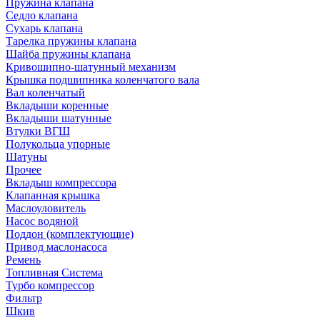
Пружина клапана
Седло клапана
Сухарь клапана
Тарелка пружины клапана
Шайба пружины клапана
Кривошипно-шатунный механизм
Крышка подшипника коленчатого вала
Вал коленчатый
Вкладыши коренные
Вкладыши шатунные
Втулки ВГШ
Полукольца упорные
Шатуны
Прочее
Вкладыш компрессора
Клапанная крышка
Маслоуловитель
Насос водяной
Поддон (комплектующие)
Привод маслонасоса
Ремень
Топливная Система
Турбо компрессор
Фильтр
Шкив