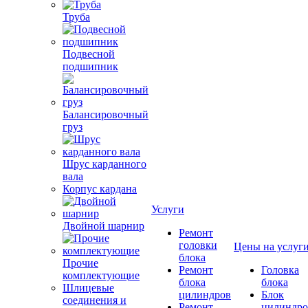
Труба
Подвесной
подшипник
Балансировочный
груз
Шрус карданного
вала
Корпус кардана
Услуги
Двойной шарнир
Ремонт
головки
Цены на услуг
блока
Прочие
Ремонт
Головка
комплектующие
блока
блока
Шлицевые
цилиндров
Блок
соединения и
Ремонт
цилиндро