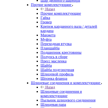
Шар двойного шарнира
Прочие комплектующие
Назад
Прочие комплектующие
Гайка
Гровер
Крепеж карданного вала / деталей
кардана
Манжета
Муфта
Переходная втулка
Планшайба
Подшипник крестовины
Полуось в сборе
Пресс масленка
Шайба
Шайба подгоночная
Шлицевой профиль
Шпонка фланца
Шлицевые соединения и комплектующие
Назад
Шлицевые соединения и
комплектующие
Пыльник шлицевого соединения
Шлицевая пара