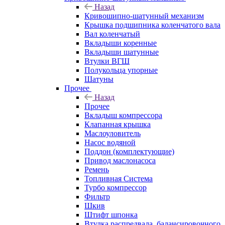
Назад
Кривошипно-шатунный механизм
Крышка подшипника коленчатого вала
Вал коленчатый
Вкладыши коренные
Вкладыши шатунные
Втулки ВГШ
Полукольца упорные
Шатуны
Прочее
Назад
Прочее
Вкладыш компрессора
Клапанная крышка
Маслоуловитель
Насос водяной
Поддон (комплектующие)
Привод маслонасоса
Ремень
Топливная Система
Турбо компрессор
Фильтр
Шкив
Штифт шпонка
Втулка распредвала, балансировочного