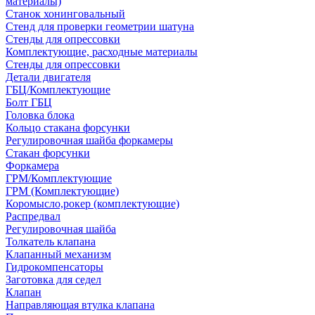
материалы)
Станок хонинговальный
Стенд для проверки геометрии шатуна
Стенды для опрессовки
Комплектующие, расходные материалы
Стенды для опрессовки
Детали двигателя
ГБЦ/Комплектующие
Болт ГБЦ
Головка блока
Кольцо стакана форсунки
Регулировочная шайба форкамеры
Стакан форсунки
Форкамера
ГРМ/Комплектующие
ГРМ (Комплектующие)
Коромысло,рокер (комплектующие)
Распредвал
Регулировочная шайба
Толкатель клапана
Клапанный механизм
Гидрокомпенсаторы
Заготовка для седел
Клапан
Направляющая втулка клапана