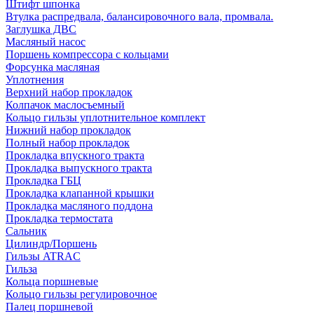
Штифт шпонка
Втулка распредвала, балансировочного вала, промвала.
Заглушка ДВС
Масляный насос
Поршень компрессора с кольцами
Форсунка масляная
Уплотнения
Верхний набор прокладок
Колпачок маслосъемный
Кольцо гильзы уплотнительное комплект
Нижний набор прокладок
Полный набор прокладок
Прокладка впускного тракта
Прокладка выпускного тракта
Прокладка ГБЦ
Прокладка клапанной крышки
Прокладка масляного поддона
Прокладка термостата
Сальник
Цилиндр/Поршень
Гильзы ATRAC
Гильза
Кольца поршневые
Кольцо гильзы регулировочное
Палец поршневой