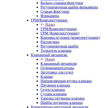
Кольцо стакана форсунки
Регулировочная шайба форкамеры
Стакан форсунки
Форкамера
ГРМ/Комплектующие
Назад
ГРМ/Комплектующие
ГРМ (Комплектующие)
Коромысло,рокер (комплектующие)
Распредвал
Регулировочная шайба
Толкатель клапана
Клапанный механизм
Назад
Клапанный механизм
Гидрокомпенсаторы
Заготовка для седел
Клапан
Направляющая втулка клапана
Пружина клапана
Седло клапана
Сухарь клапана
Тарелка пружины клапана
Шайба пружины клапана
Кривошипно-шатунный механизм