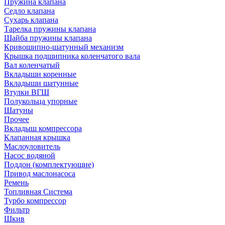
Пружина клапана
Седло клапана
Сухарь клапана
Тарелка пружины клапана
Шайба пружины клапана
Кривошипно-шатунный механизм
Крышка подшипника коленчатого вала
Вал коленчатый
Вкладыши коренные
Вкладыши шатунные
Втулки ВГШ
Полукольца упорные
Шатуны
Прочее
Вкладыш компрессора
Клапанная крышка
Маслоуловитель
Насос водяной
Поддон (комплектующие)
Привод маслонасоса
Ремень
Топливная Система
Турбо компрессор
Фильтр
Шкив