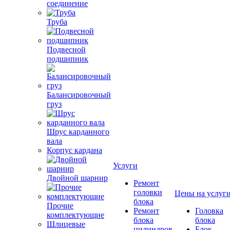
соединение
Труба
Подвесной
подшипник
Балансировочный
груз
Шрус карданного
вала
Корпус кардана
Услуги
Двойной шарнир
Ремонт
головки
Цены на услуг
блока
Прочие
Ремонт
Головка
комплектующие
блока
блока
Шлицевые
цилиндров
Блок