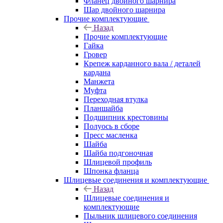
Фланец двойного шарнира
Шар двойного шарнира
Прочие комплектующие
Назад
Прочие комплектующие
Гайка
Гровер
Крепеж карданного вала / деталей
кардана
Манжета
Муфта
Переходная втулка
Планшайба
Подшипник крестовины
Полуось в сборе
Пресс масленка
Шайба
Шайба подгоночная
Шлицевой профиль
Шпонка фланца
Шлицевые соединения и комплектующие
Назад
Шлицевые соединения и
комплектующие
Пыльник шлицевого соединения