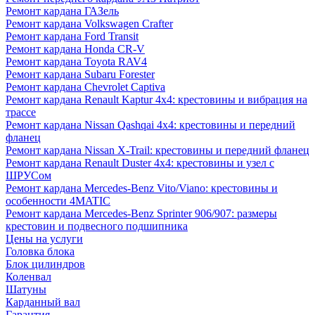
Ремонт кардана ГАЗель
Ремонт кардана Volkswagen Crafter
Ремонт кардана Ford Transit
Ремонт кардана Honda CR-V
Ремонт кардана Toyota RAV4
Ремонт кардана Subaru Forester
Ремонт кардана Chevrolet Captiva
Ремонт кардана Renault Kaptur 4x4: крестовины и вибрация на
трассе
Ремонт кардана Nissan Qashqai 4x4: крестовины и передний
фланец
Ремонт кардана Nissan X-Trail: крестовины и передний фланец
Ремонт кардана Renault Duster 4x4: крестовины и узел с
ШРУСом
Ремонт кардана Mercedes-Benz Vito/Viano: крестовины и
особенности 4MATIC
Ремонт кардана Mercedes-Benz Sprinter 906/907: размеры
крестовин и подвесного подшипника
Цены на услуги
Головка блока
Блок цилиндров
Коленвал
Шатуны
Карданный вал
Гарантия