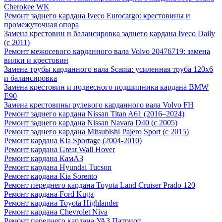
Cherokee WK
Ремонт заднего кардана Iveco Eurocargo: крестовины и
промежуточная опора
Замена крестовин и балансировка заднего кардана Iveco Daily
(с 2011)
Ремонт межосевого карданного вала Volvo 20476719: замена
вилки и крестовин
Замена трубы карданного вала Scania: усиленная труба 120х6
и балансировка
Замена крестовин и подвесного подшипника кардана BMW
E90
Замена крестовины рулевого карданного вала Volvo FH
Ремонт заднего кардана Nissan Titan A61 (2016–2024)
Ремонт заднего кардана Nissan Navara D40 (с 2005)
Ремонт заднего кардана Mitsubishi Pajero Sport (с 2015)
Ремонт кардана Kia Sportage (2004-2010)
Ремонт кардана Great Wall Hover
Ремонт кардана КамАЗ
Ремонт кардана Hyundai Tucson
Ремонт кардана Kia Sorento
Ремонт переднего кардана Toyota Land Cruiser Prado 120
Ремонт кардана Ford Kuga
Ремонт кардана Toyota Highlander
Ремонт кардана Chevrolet Niva
Ремонт переднего кардана УАЗ Патриот