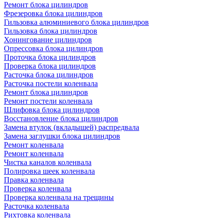
Ремонт блока цилиндров
Фрезеровка блока цилиндров
Гильзовка алюминиевого блока цилиндров
Гильзовка блока цилиндров
Хонингование цилиндров
Опрессовка блока цилиндров
Проточка блока цилиндров
Проверка блока цилиндров
Расточка блока цилиндров
Расточка постели коленвала
Ремонт блока цилиндров
Ремонт постели коленвала
Шлифовка блока цилиндров
Восстановление блока цилиндров
Замена втулок (вкладышей) распредвала
Замена заглушки блока цилиндров
Ремонт коленвала
Ремонт коленвала
Чистка каналов коленвала
Полировка шеек коленвала
Правка коленвала
Проверка коленвала
Проверка коленвала на трещины
Расточка коленвала
Рихтовка коленвала