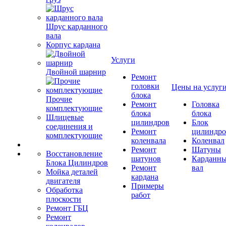
Шрус карданного
вала
Корпус кардана
Услуги
Двойной шарнир
Ремонт
головки
Цены на услуг
блока
Прочие
Ремонт
Головка
комплектующие
блока
блока
Шлицевые
цилиндров
Блок
соединения и
Ремонт
цилиндро
комплектующие
коленвала
Коленвал
Ремонт
Шатуны
Восстановление
шатунов
Карданн
Блока Цилиндров
Ремонт
вал
Мойка деталей
кардана
двигателя
Примеры
Обработка
работ
плоскости
Ремонт ГБЦ
Ремонт