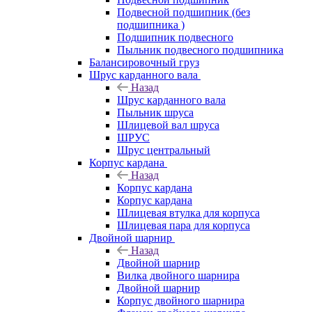
Подвесной подшипник (без
подшипника )
Подшипник подвесного
Пыльник подвесного подшипника
Балансировочный груз
Шрус карданного вала
Назад
Шрус карданного вала
Пыльник шруса
Шлицевой вал шруса
ШРУС
Шрус центральный
Корпус кардана
Назад
Корпус кардана
Корпус кардана
Шлицевая втулка для корпуса
Шлицевая пара для корпуса
Двойной шарнир
Назад
Двойной шарнир
Вилка двойного шарнира
Двойной шарнир
Корпус двойного шарнира