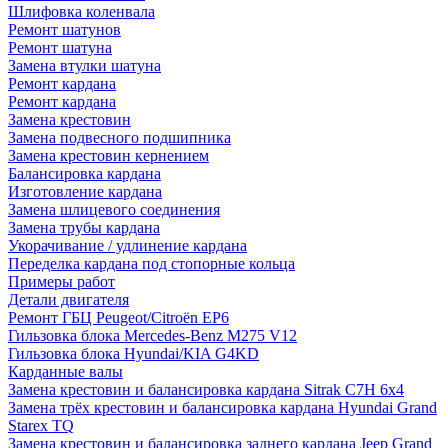
Шлифовка коленвала
Ремонт шатунов
Ремонт шатуна
Замена втулки шатуна
Ремонт кардана
Ремонт кардана
Замена крестовин
Замена подвесного подшипника
Замена крестовин кернением
Балансировка кардана
Изготовление кардана
Замена шлицевого соединения
Замена трубы кардана
Укорачивание / удлинение кардана
Переделка кардана под стопорные кольца
Примеры работ
Детали двигателя
Ремонт ГБЦ Peugeot/Citroën EP6
Гильзовка блока Mercedes-Benz M275 V12
Гильзовка блока Hyundai/KIA G4KD
Карданные валы
Замена крестовин и балансировка кардана Sitrak C7H 6x4
Замена трёх крестовин и балансировка кардана Hyundai Grand
Starex TQ
Замена крестовин и балансировка заднего кардана Jeep Grand