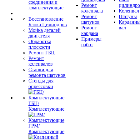
соединения и
Ремонт
цилиндро
комплектующие
коленвала
Коленвал
Ремонт
Шатуны
Восстановление
шатунов
Карданн
Блока Цилиндров
Ремонт
вал
Мойка деталей
кардана
двигателя
Примеры
Обработка
работ
плоскости
Ремонт ГБЦ
Ремонт
коленвалов
Станки для
ремонта шатунов
Стенды для
опрессовки
ГБЦ/
Комплектующие
ГРМ/
Комплектующие