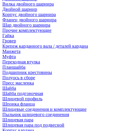
Вилка двойного шарнира
Двойной шарнир
Корпус двойного шарнира
Фланец двойного шарнира
Шар двойного шарнира
Прочие комплектующие
Гайка
Гровер
Крепеж карданного вала / деталей кардана
Манжета
Муфта
Переходная втулка
Планшайба
Подшипник крестовины
Полуось в сборе
Пресс масленка
Шайба
Шайба подгоночная
Шлицевой профиль
Шпонка фланца
Шлицевые соединения и комплектующие
Пыльник шлицевого соединения
Шлицевая пара
Шлицевая пара под подвесной
Корпус кардана