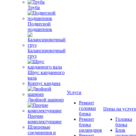
Труба
Подвесной
подшипник
Балансировочный
груз
Шрус карданного
вала
Корпус кардана
Услуги
Двойной шарнир
Ремонт
головки
Цены на услуг
блока
Прочие
Ремонт
Головка
комплектующие
блока
блока
Шлицевые
цилиндров
Блок
соединения и
Ремонт
цилиндро