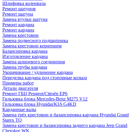
Шлифовка коленвала
Ремонт шатунов
Ремонт шатуна
Замена втулки шатуна
Ремонт кардана
Ремонт кардана
Замена крестовин
Замена подвесного подшипника
Замена крестовин кернением
Балансировка кардана
Изготовление кардана
Замена шлицевого соединения
Замена трубы кардана
Укорачивание / удлинение кардана
Переделка кардана под стопорные кольца
Примеры работ
Детали двигателя
Ремонт ГБЦ Peugeot/Citroën EP6
Гильзовка блока Mercedes-Benz M275 V12
Гильзовка блока Hyundai/KIA G4KD
Карданные валы
Замена трёх крестовин и балансировка кардана Hyundai Grand
Starex TQ
Замена крестовин и балансировка заднего кардана Jeep Grand
Cherokee WK