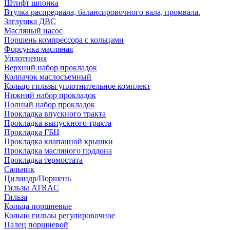
Штифт шпонка
Втулка распредвала, балансировочного вала, промвала.
Заглушка ДВС
Масляный насос
Поршень компрессора с кольцами
Форсунка масляная
Уплотнения
Верхний набор прокладок
Колпачок маслосъемный
Кольцо гильзы уплотнительное комплект
Нижний набор прокладок
Полный набор прокладок
Прокладка впускного тракта
Прокладка выпускного тракта
Прокладка ГБЦ
Прокладка клапанной крышки
Прокладка масляного поддона
Прокладка термостата
Сальник
Цилиндр/Поршень
Гильзы ATRAC
Гильза
Кольца поршневые
Кольцо гильзы регулировочное
Палец поршневой