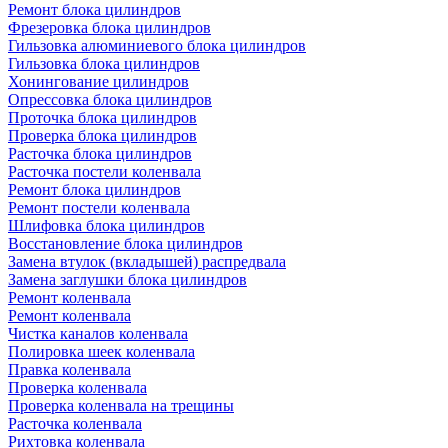
Ремонт блока цилиндров
Фрезеровка блока цилиндров
Гильзовка алюминиевого блока цилиндров
Гильзовка блока цилиндров
Хонингование цилиндров
Опрессовка блока цилиндров
Проточка блока цилиндров
Проверка блока цилиндров
Расточка блока цилиндров
Расточка постели коленвала
Ремонт блока цилиндров
Ремонт постели коленвала
Шлифовка блока цилиндров
Восстановление блока цилиндров
Замена втулок (вкладышей) распредвала
Замена заглушки блока цилиндров
Ремонт коленвала
Ремонт коленвала
Чистка каналов коленвала
Полировка шеек коленвала
Правка коленвала
Проверка коленвала
Проверка коленвала на трещины
Расточка коленвала
Рихтовка коленвала