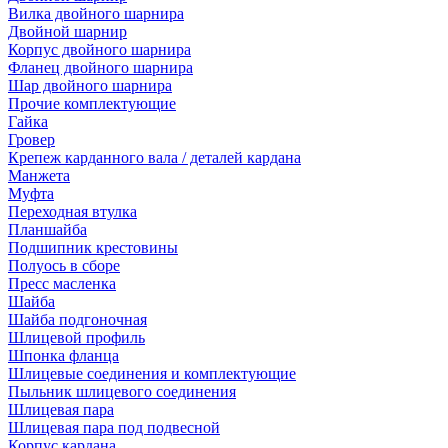
Вилка двойного шарнира
Двойной шарнир
Корпус двойного шарнира
Фланец двойного шарнира
Шар двойного шарнира
Прочие комплектующие
Гайка
Гровер
Крепеж карданного вала / деталей кардана
Манжета
Муфта
Переходная втулка
Планшайба
Подшипник крестовины
Полуось в сборе
Пресс масленка
Шайба
Шайба подгоночная
Шлицевой профиль
Шпонка фланца
Шлицевые соединения и комплектующие
Пыльник шлицевого соединения
Шлицевая пара
Шлицевая пара под подвесной
Корпус кардана