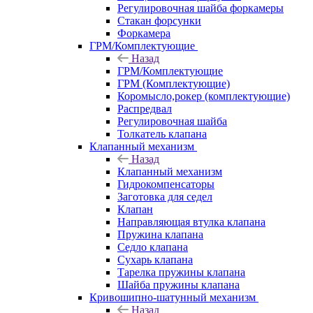
Регулировочная шайба форкамеры
Стакан форсунки
Форкамера
ГРМ/Комплектующие
Назад
ГРМ/Комплектующие
ГРМ (Комплектующие)
Коромысло,рокер (комплектующие)
Распредвал
Регулировочная шайба
Толкатель клапана
Клапанный механизм
Назад
Клапанный механизм
Гидрокомпенсаторы
Заготовка для седел
Клапан
Направляющая втулка клапана
Пружина клапана
Седло клапана
Сухарь клапана
Тарелка пружины клапана
Шайба пружины клапана
Кривошипно-шатунный механизм
Назад