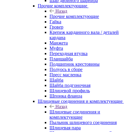
Шар двойного шарнира
Прочие комплектующие
Назад
Прочие комплектующие
Гайка
Гровер
Крепеж карданного вала / деталей
кардана
Манжета
Муфта
Переходная втулка
Планшайба
Подшипник крестовины
Полуось в сборе
Пресс масленка
Шайба
Шайба подгоночная
Шлицевой профиль
Шпонка фланца
Шлицевые соединения и комплектующие
Назад
Шлицевые соединения и
комплектующие
Пыльник шлицевого соединения
Шлицевая пара