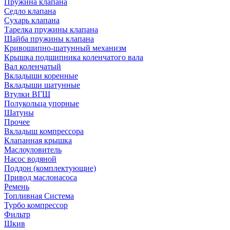
Пружина клапана
Седло клапана
Сухарь клапана
Тарелка пружины клапана
Шайба пружины клапана
Кривошипно-шатунный механизм
Крышка подшипника коленчатого вала
Вал коленчатый
Вкладыши коренные
Вкладыши шатунные
Втулки ВГШ
Полукольца упорные
Шатуны
Прочее
Вкладыш компрессора
Клапанная крышка
Маслоуловитель
Насос водяной
Поддон (комплектующие)
Привод маслонасоса
Ремень
Топливная Система
Турбо компрессор
Фильтр
Шкив