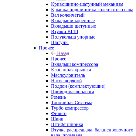
Кривошипно-шатунный механизм
Крышка подшипника коленчатого вала
Вал коленчатый
Вкладыши коренные
Вкладыши шатунные
Втулки ВГШ
Полукольца упорные
Шатуны
Прочее
Назад
Прочее
Вкладыш компрессора
Клапанная крышка
Маслоуловитель
Насос водяной
Поддон (комплектующие)
Привод маслонасоса
Ремень
Топливная Система
Турбо компрессор
Фильтр
Шкив
Штифт шпонка
Втулка распредвала, балансировочного
вала, промвала.