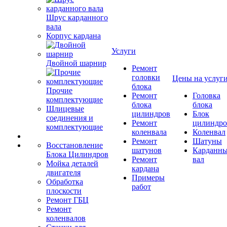
Шрус карданного
вала
Корпус кардана
Услуги
Двойной шарнир
Ремонт
головки
Цены на услуг
блока
Прочие
Ремонт
Головка
комплектующие
блока
блока
Шлицевые
цилиндров
Блок
соединения и
Ремонт
цилиндро
комплектующие
коленвала
Коленвал
Ремонт
Шатуны
Восстановление
шатунов
Карданн
Блока Цилиндров
Ремонт
вал
Мойка деталей
кардана
двигателя
Примеры
Обработка
работ
плоскости
Ремонт ГБЦ
Ремонт
коленвалов