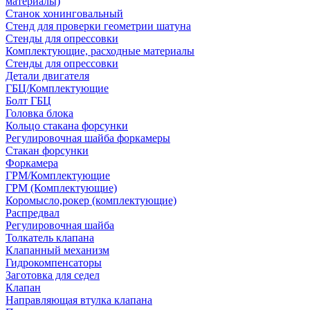
материалы)
Станок хонинговальный
Стенд для проверки геометрии шатуна
Стенды для опрессовки
Комплектующие, расходные материалы
Стенды для опрессовки
Детали двигателя
ГБЦ/Комплектующие
Болт ГБЦ
Головка блока
Кольцо стакана форсунки
Регулировочная шайба форкамеры
Стакан форсунки
Форкамера
ГРМ/Комплектующие
ГРМ (Комплектующие)
Коромысло,рокер (комплектующие)
Распредвал
Регулировочная шайба
Толкатель клапана
Клапанный механизм
Гидрокомпенсаторы
Заготовка для седел
Клапан
Направляющая втулка клапана