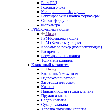
Болт ГБЦ
Головка блока
Кольцо стакана форсунки
Регулировочная шайба форкамеры
Стакан форсунки
Форкамера
ГРМ/Комплектующие
Назад
ГРМ/Комплектующие
ГРМ (Комплектующие)
Коромысло,рокер (комплектующие)
Распредвал
Регулировочная шайба
Толкатель клапана
Клапанный механизм
Назад
Клапанный механизм
Гидрокомпенсаторы
Заготовка для седел
Клапан
Направляющая втулка клапана
Пружина клапана
Седло клапана
Сухарь клапана
Тарелка пружины клапана