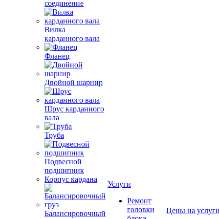
соединение
Вилка
карданного вала
Фланец
Двойной шарнир
Шрус карданного
вала
Труба
Подвесной
подшипник
Корпус кардана
Услуги
Ремонт
головки
Цены на услуг
Балансировочный
блока