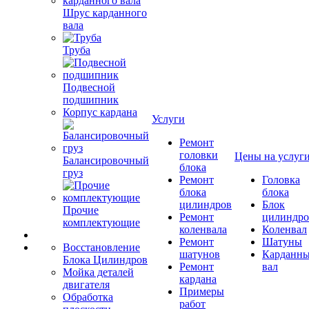
Шрус карданного
вала
Труба
Подвесной
подшипник
Корпус кардана
Услуги
Ремонт
головки
Цены на услуг
Балансировочный
блока
груз
Ремонт
Головка
блока
блока
цилиндров
Блок
Прочие
Ремонт
цилиндро
комплектующие
коленвала
Коленвал
Ремонт
Шатуны
Восстановление
шатунов
Карданн
Блока Цилиндров
Ремонт
вал
Мойка деталей
кардана
двигателя
Примеры
Обработка
работ