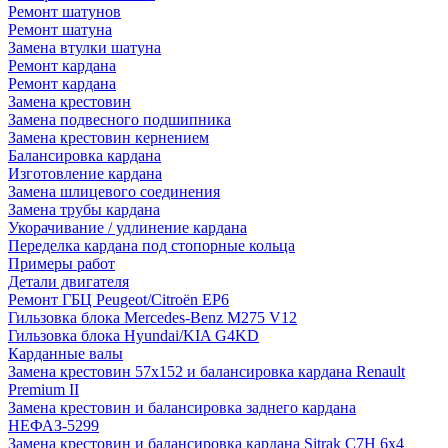
Ремонт шатунов
Ремонт шатуна
Замена втулки шатуна
Ремонт кардана
Ремонт кардана
Замена крестовин
Замена подвесного подшипника
Замена крестовин кернением
Балансировка кардана
Изготовление кардана
Замена шлицевого соединения
Замена трубы кардана
Укорачивание / удлинение кардана
Переделка кардана под стопорные кольца
Примеры работ
Детали двигателя
Ремонт ГБЦ Peugeot/Citroën EP6
Гильзовка блока Mercedes-Benz M275 V12
Гильзовка блока Hyundai/KIA G4KD
Карданные валы
Замена крестовин 57х152 и балансировка кардана Renault
Premium II
Замена крестовин и балансировка заднего кардана
НЕФАЗ-5299
Замена крестовин и балансировка кардана Sitrak C7H 6x4