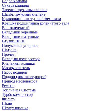
Седло клапана
Сухарь клапана
Тарелка пружины клапана
Шайба пружины клапана
Кривошипно-шатунный механизм
Крышка подшипника коленчатого вала
Вал коленчатый
Вкладыши коренные
Вкладыши шатунные
Втулки ВГШ
Полукольца упорные
Шатуны
Прочее
Вкладыш компрессора
Клапанная крышка
Маслоуловитель
Насос водяной
Поддон (комплектующие)
Привод маслонасоса
Ремень
Топливная Система
Турбо компрессор
Фильтр
Шкив
Штифт шпонка