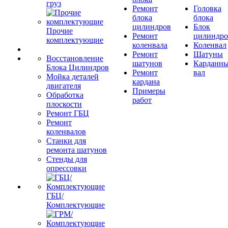
груз
Ремонт
Головка
блока
блока
цилиндров
Блок
Прочие
Ремонт
цилиндро
комплектующие
коленвала
Коленвал
Ремонт
Шатуны
Восстановление
шатунов
Карданн
Блока Цилиндров
Ремонт
вал
Мойка деталей
кардана
двигателя
Примеры
Обработка
работ
плоскости
Ремонт ГБЦ
Ремонт
коленвалов
Станки для
ремонта шатунов
Стенды для
опрессовки
ГБЦ/
Комплектующие