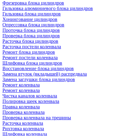
Фрезеровка блока цилиндров
Гильзовка алюминиевого блока цилиндров
Гильзовка блока цилиндров
Хонингование цилиндров
Опрессовка блока цилиндров
Проточка блока цилиндров
Проверка блока цилиндров
Расточка блока цилиндров
Расточка постели коленвала
Ремонт блока цилиндров
Ремонт постели коленвала
Шлифовка блока цилиндров
Восстановление блока цилиндров
Замена втулок (вкладышей) распредвала
Замена заглушки блока цилиндров
Ремонт коленвала
Ремонт коленвала
Чистка каналов коленвала
Полировка шеек коленвала
Правка коленвала
Проверка коленвала
Проверка коленвала на трещины
Расточка коленвала
Рихтовка коленвала
Шлифовка коленвала