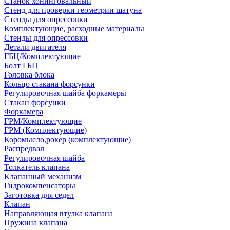
Станок хонинговальный
Стенд для проверки геометрии шатуна
Стенды для опрессовки
Комплектующие, расходные материалы
Стенды для опрессовки
Детали двигателя
ГБЦ/Комплектующие
Болт ГБЦ
Головка блока
Кольцо стакана форсунки
Регулировочная шайба форкамеры
Стакан форсунки
Форкамера
ГРМ/Комплектующие
ГРМ (Комплектующие)
Коромысло,рокер (комплектующие)
Распредвал
Регулировочная шайба
Толкатель клапана
Клапанный механизм
Гидрокомпенсаторы
Заготовка для седел
Клапан
Направляющая втулка клапана
Пружина клапана