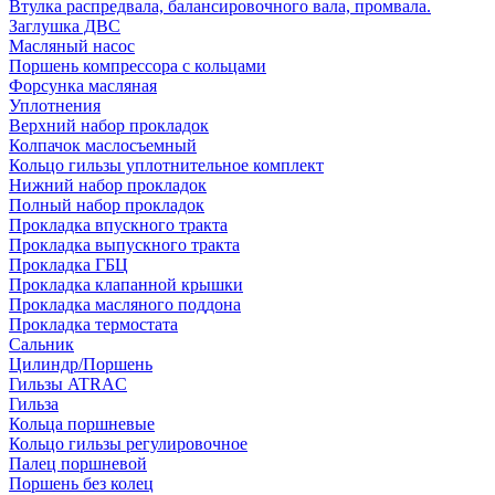
Втулка распредвала, балансировочного вала, промвала.
Заглушка ДВС
Масляный насос
Поршень компрессора с кольцами
Форсунка масляная
Уплотнения
Верхний набор прокладок
Колпачок маслосъемный
Кольцо гильзы уплотнительное комплект
Нижний набор прокладок
Полный набор прокладок
Прокладка впускного тракта
Прокладка выпускного тракта
Прокладка ГБЦ
Прокладка клапанной крышки
Прокладка масляного поддона
Прокладка термостата
Сальник
Цилиндр/Поршень
Гильзы ATRAC
Гильза
Кольца поршневые
Кольцо гильзы регулировочное
Палец поршневой
Поршень без колец