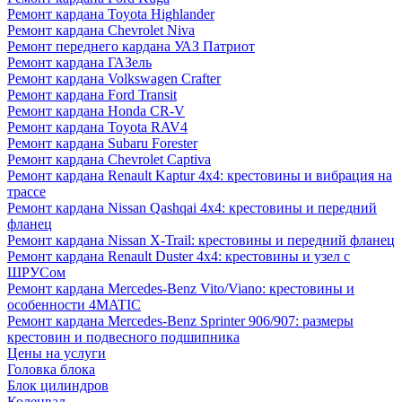
Ремонт кардана Toyota Highlander
Ремонт кардана Chevrolet Niva
Ремонт переднего кардана УАЗ Патриот
Ремонт кардана ГАЗель
Ремонт кардана Volkswagen Crafter
Ремонт кардана Ford Transit
Ремонт кардана Honda CR-V
Ремонт кардана Toyota RAV4
Ремонт кардана Subaru Forester
Ремонт кардана Chevrolet Captiva
Ремонт кардана Renault Kaptur 4x4: крестовины и вибрация на
трассе
Ремонт кардана Nissan Qashqai 4x4: крестовины и передний
фланец
Ремонт кардана Nissan X-Trail: крестовины и передний фланец
Ремонт кардана Renault Duster 4x4: крестовины и узел с
ШРУСом
Ремонт кардана Mercedes-Benz Vito/Viano: крестовины и
особенности 4MATIC
Ремонт кардана Mercedes-Benz Sprinter 906/907: размеры
крестовин и подвесного подшипника
Цены на услуги
Головка блока
Блок цилиндров
Коленвал