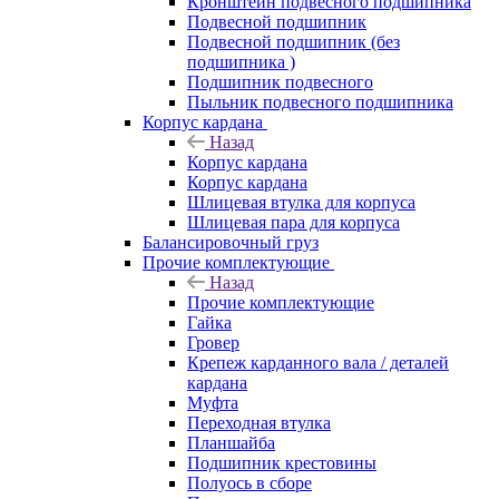
Кронштейн подвесного подшипника
Подвесной подшипник
Подвесной подшипник (без
подшипника )
Подшипник подвесного
Пыльник подвесного подшипника
Корпус кардана
Назад
Корпус кардана
Корпус кардана
Шлицевая втулка для корпуса
Шлицевая пара для корпуса
Балансировочный груз
Прочие комплектующие
Назад
Прочие комплектующие
Гайка
Гровер
Крепеж карданного вала / деталей
кардана
Муфта
Переходная втулка
Планшайба
Подшипник крестовины
Полуось в сборе