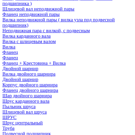
подшипника )
Шлицевой вал неподвижной пары
Фланец неподвижной пары
Вилка неподвижной пары ( вилка узла под подвесной
подшипник)
Неподвижная пара с вилкой, с подвесным
Вилка карданного вала
Вилка с шлицевым валом
Вилка
Фланец
Фланец
Фланец + Крестовина + Вилка
Двойной шарнир
Вилка двойного шарнира
Двойной шарнир
Корпус двойного шарнира
Фланец двойного шарнира
Шар двойного шарнира
Шрус карданного вала
Пыльник шруса
Шлицевой вал шруса
ШРУС
Шрус центральный
Труба
Подвесной подшипник