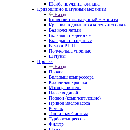
Шайба пружины клапана
Кривошипно-шатунный механизм
Назад
Кривошипно-шатунный механизм
Крышка подшипника коленчатого вала
Вал коленчатый
Вкладыши коренные
Вкладыши шатунные
Втулки ВГШ
Полукольца упорные
Шатуны
Прочее
Назад
Прочее
Вкладыш компрессора
Клапанная крышка
Маслоуловитель
Насос водяной
Поддон (комплектующие)
Привод маслонасоса
Ремень
Топливная Система
Турбо компрессор
Фильтр
Шкив