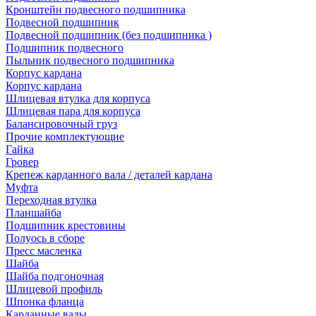
Кронштейн подвесного подшипника
Подвесной подшипник
Подвесной подшипник (без подшипника )
Подшипник подвесного
Пыльник подвесного подшипника
Корпус кардана
Корпус кардана
Шлицевая втулка для корпуса
Шлицевая пара для корпуса
Балансировочный груз
Прочие комплектующие
Гайка
Гровер
Крепеж карданного вала / деталей кардана
Муфта
Переходная втулка
Планшайба
Подшипник крестовины
Полуось в сборе
Пресс масленка
Шайба
Шайба подгоночная
Шлицевой профиль
Шпонка фланца
Карданные валы