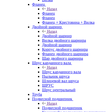
Фланец
Назад
Фланец
Фланец
Фланец + Крестовина + Вилка
Двойной шарнир
Назад
Двойной шарнир
Вилка двойного шарнира
Двойной шарнир
Корпус двойного шарнира
Фланец двойного шарнира
Шар двойного шарнира
Шрус карданного вала
Назад
Шрус карданного вала
Пыльник шруса
Шлицевой вал шруса
ШРУС
Шрус центральный
Труба
Подвесной подшипник
Назад
Подвесной подшипник