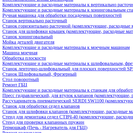
Комплектующие и расходные материалы к вертикально расточ
Комплектующие и расходные материалы к хонинговальным ст
Ручная машинка для обработки посадочных поверхностей
Станок вертикально расточный
Станок горизонтально расточной (комплектующие, расходные 
Станок для шлифовки крышек (комплектующие, расходные мат
Станок хонинговальный
Мойка деталей двигателя
Комплектующие и расходные материалы к моечным машинам
Машина моечная
Обработка плоскости
Комплектующие и расходные материалы к шлифовальным, фре
Станок ленточно-шлифовальный для плоских поверхностей S
Станок Шлифовальный, Фрезерный
Стол поворотный
Ремонт ГБЦ
Комплектующие и расходные материалы к станкам для обработ
Пресс гидравлический, для втулок клапанов (комплектующие, 
Рассухариватель пневматический SERDI SW1100 (комплектующ
Станок для обработки седел клапанов
Станок для шлифовки клапанов (комплектующие, расходные м
Стенд для демонтажа седел СТВЧ-40 (комплектующие, расходн
Стенд для проверки клапанных пружин
Термошкаф (Печь - Нагреватель для ГБЦ)
Ремонт коленвалов