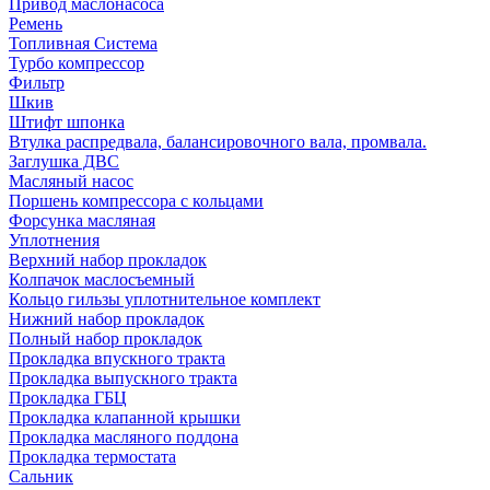
Привод маслонасоса
Ремень
Топливная Система
Турбо компрессор
Фильтр
Шкив
Штифт шпонка
Втулка распредвала, балансировочного вала, промвала.
Заглушка ДВС
Масляный насос
Поршень компрессора с кольцами
Форсунка масляная
Уплотнения
Верхний набор прокладок
Колпачок маслосъемный
Кольцо гильзы уплотнительное комплект
Нижний набор прокладок
Полный набор прокладок
Прокладка впускного тракта
Прокладка выпускного тракта
Прокладка ГБЦ
Прокладка клапанной крышки
Прокладка масляного поддона
Прокладка термостата
Сальник