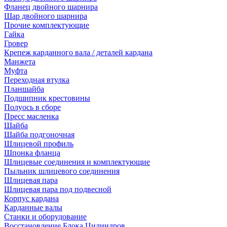
Фланец двойного шарнира
Шар двойного шарнира
Прочие комплектующие
Гайка
Гровер
Крепеж карданного вала / деталей кардана
Манжета
Муфта
Переходная втулка
Планшайба
Подшипник крестовины
Полуось в сборе
Пресс масленка
Шайба
Шайба подгоночная
Шлицевой профиль
Шпонка фланца
Шлицевые соединения и комплектующие
Пыльник шлицевого соединения
Шлицевая пара
Шлицевая пара под подвесной
Корпус кардана
Карданные валы
Станки и оборудование
Восстановление Блока Цилиндров