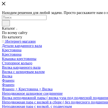
Находим решения для любой задачи. Просто расскажите нам о 
Каталог
По всему сайту
По каталогу
Интернет-магазин
Детали карданного вала
Крестовина
Крестовина
Крышка крестовины
Стопорное кольцо
Вилка карданного вала
Вилка с шлицевым валом
Вилка
Фланец
Фланец
Фланец + Крестовина + Вилка
Неподвижное шлицевое соединение
Вилка неподвижной пары ( вилка узла под подвесной подшипн
Неподвижная пара с вилкой в сборе ( без подвесного подшипни
Неподвижная пара с вилкой, с подвесным