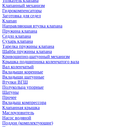
Толкатель клапана
Клапанный механизм
Гидрокомпенсаторы
Заготовка для седел
Клапан
Направляющая втулка клапана
Пружина клапана
Седло клапана
Сухарь клапана
Тарелка пружины клапана
Шайба пружины клапана
Кривошипно-шатунный механизм
Крышка подшипника коленчатого вала
Вал коленчатый
Вкладыши коренные
Вкладыши шатунные
Втулки ВГШ
Полукольца упорные
Шатуны
Прочее
Вкладыш компрессора
Клапанная крышка
Маслоуловитель
Насос водяной
Поддон (комплектующие)