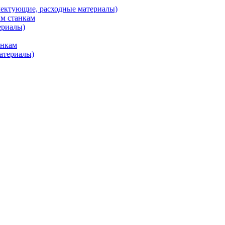
ктующие, расходные материалы)
м станкам
ериалы)
анкам
атериалы)