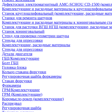
Дефектоскоп электромагнитный AMC-SCHOU CD-1500 (компле
Комплектующие и расходные материалы к круглошлифовальны
Станок круглошлифовальный (комплектующие, расходные мат
Станки для ремонта шатунов
Комплектующие и расходные материалы к хонинговальным ст
Станок для расточки ВГШ НГШ (комплектующие, расходные м
Станок хонинговальный
Стенд для проверки геометрии шатуна
Стенды для опрессовки
Комплектующие, расходные материалы
Стенды для опрессовки
Детали двигателя
ГБЦ/Комплектующие
Болт ГБЦ
Головка блока
Кольцо стакана форсунки
Регулировочная шайба форкамеры
Стакан форсунки
Форкамера
ГРМ/Комплектующие
ГРМ (Комплектующие)
Коромысло,рокер (комплектующие)
Распредвал
Регулировочная шайба