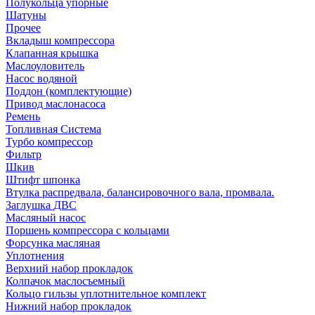
Полукольца упорные
Шатуны
Прочее
Вкладыш компрессора
Клапанная крышка
Маслоуловитель
Насос водяной
Поддон (комплектующие)
Привод маслонасоса
Ремень
Топливная Система
Турбо компрессор
Фильтр
Шкив
Штифт шпонка
Втулка распредвала, балансировочного вала, промвала.
Заглушка ДВС
Масляный насос
Поршень компрессора с кольцами
Форсунка масляная
Уплотнения
Верхний набор прокладок
Колпачок маслосъемный
Кольцо гильзы уплотнительное комплект
Нижний набор прокладок