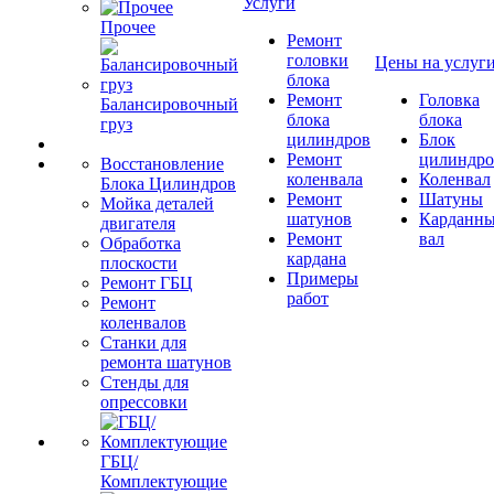
Услуги
Прочее
Ремонт
головки
Цены на услуг
блока
Ремонт
Головка
Балансировочный
блока
блока
груз
цилиндров
Блок
Ремонт
цилиндро
Восстановление
коленвала
Коленвал
Блока Цилиндров
Ремонт
Шатуны
Мойка деталей
шатунов
Карданн
двигателя
Ремонт
вал
Обработка
кардана
плоскости
Примеры
Ремонт ГБЦ
работ
Ремонт
коленвалов
Станки для
ремонта шатунов
Стенды для
опрессовки
ГБЦ/
Комплектующие