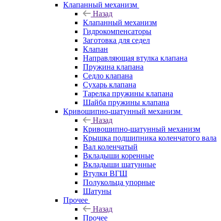
Клапанный механизм
Назад
Клапанный механизм
Гидрокомпенсаторы
Заготовка для седел
Клапан
Направляющая втулка клапана
Пружина клапана
Седло клапана
Сухарь клапана
Тарелка пружины клапана
Шайба пружины клапана
Кривошипно-шатунный механизм
Назад
Кривошипно-шатунный механизм
Крышка подшипника коленчатого вала
Вал коленчатый
Вкладыши коренные
Вкладыши шатунные
Втулки ВГШ
Полукольца упорные
Шатуны
Прочее
Назад
Прочее