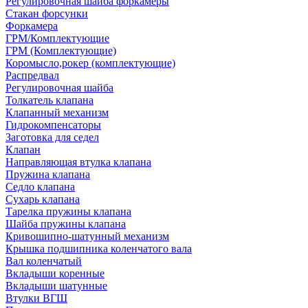
Регулировочная шайба форкамеры
Стакан форсунки
Форкамера
ГРМ/Комплектующие
ГРМ (Комплектующие)
Коромысло,рокер (комплектующие)
Распредвал
Регулировочная шайба
Толкатель клапана
Клапанный механизм
Гидрокомпенсаторы
Заготовка для седел
Клапан
Направляющая втулка клапана
Пружина клапана
Седло клапана
Сухарь клапана
Тарелка пружины клапана
Шайба пружины клапана
Кривошипно-шатунный механизм
Крышка подшипника коленчатого вала
Вал коленчатый
Вкладыши коренные
Вкладыши шатунные
Втулки ВГШ