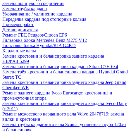
Замена шлицевого соединения
Замена трубы кардана
Укорачивание / удлинение кардана
Переделка кардана под стопорные кольца
Примеры работ
Детали двигателя
Ремонт ГБЦ Peugeot/Citroën EP6
Гильзовка блока Mercedes-Benz M275 V12
Гильзовка блока Hyundai/KIA G4KD
Карданные валы
Замена крестовин и балансировка заднего кардана
НЕФАЗ-5299
Замена крестовин и балансировка кардана Sitrak C7H 6x4
Замена трёх крестовин и балансировка кардана Hyundai Grand
Starex TQ
Замена крестовин и балансировка заднего кардана Jeep Grand
Cherokee WK
Ремонт заднего кардана Iveco Eurocargo: крестовины и
промежуточная опора
Замена крестовин и балансировка заднего кардана Iveco Daily
(с 2011)
Ремонт межосевого карданного вала Volvo 20476719: замена
вилки и крестовин
Замена трубы карданного вала Scania: усиленная труба 120х6
и балансировка