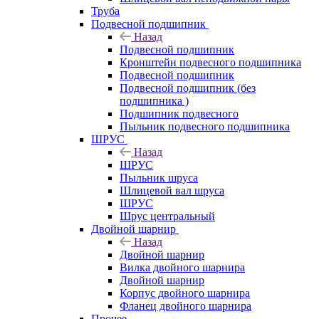
Труба
Подвесной подшипник
Назад
Подвесной подшипник
Кронштейн подвесного подшипника
Подвесной подшипник
Подвесной подшипник (без
подшипника )
Подшипник подвесного
Пыльник подвесного подшипника
ШРУС
Назад
ШРУС
Пыльник шруса
Шлицевой вал шруса
ШРУС
Шрус центральный
Двойной шарнир
Назад
Двойной шарнир
Вилка двойного шарнира
Двойной шарнир
Корпус двойного шарнира
Фланец двойного шарнира
Прочее