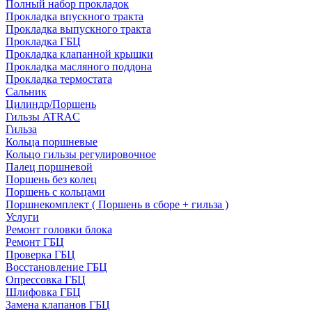
Полный набор прокладок
Прокладка впускного тракта
Прокладка выпускного тракта
Прокладка ГБЦ
Прокладка клапанной крышки
Прокладка масляного поддона
Прокладка термостата
Сальник
Цилиндр/Поршень
Гильзы ATRAC
Гильза
Кольца поршневые
Кольцо гильзы регулировочное
Палец поршневой
Поршень без колец
Поршень с кольцами
Поршнекомплект ( Поршень в сборе + гильза )
Услуги
Ремонт головки блока
Ремонт ГБЦ
Проверка ГБЦ
Восстановление ГБЦ
Опрессовка ГБЦ
Шлифовка ГБЦ
Замена клапанов ГБЦ