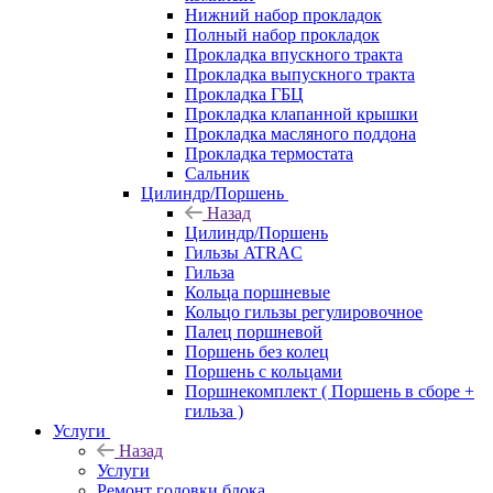
Нижний набор прокладок
Полный набор прокладок
Прокладка впускного тракта
Прокладка выпускного тракта
Прокладка ГБЦ
Прокладка клапанной крышки
Прокладка масляного поддона
Прокладка термостата
Сальник
Цилиндр/Поршень
Назад
Цилиндр/Поршень
Гильзы ATRAC
Гильза
Кольца поршневые
Кольцо гильзы регулировочное
Палец поршневой
Поршень без колец
Поршень с кольцами
Поршнекомплект ( Поршень в сборе +
гильза )
Услуги
Назад
Услуги
Ремонт головки блока