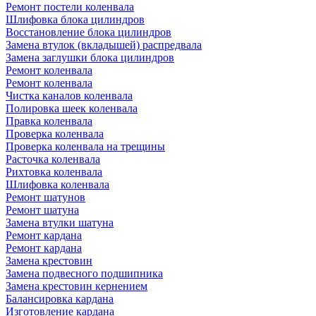
Ремонт постели коленвала
Шлифовка блока цилиндров
Восстановление блока цилиндров
Замена втулок (вкладышей) распредвала
Замена заглушки блока цилиндров
Ремонт коленвала
Ремонт коленвала
Чистка каналов коленвала
Полировка шеек коленвала
Правка коленвала
Проверка коленвала
Проверка коленвала на трещины
Расточка коленвала
Рихтовка коленвала
Шлифовка коленвала
Ремонт шатунов
Ремонт шатуна
Замена втулки шатуна
Ремонт кардана
Ремонт кардана
Замена крестовин
Замена подвесного подшипника
Замена крестовин кернением
Балансировка кардана
Изготовление кардана