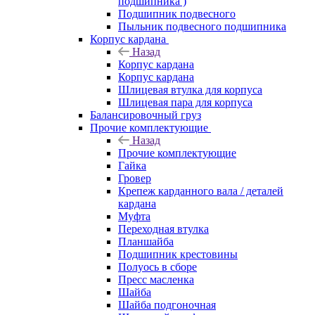
подшипника )
Подшипник подвесного
Пыльник подвесного подшипника
Корпус кардана
Назад
Корпус кардана
Корпус кардана
Шлицевая втулка для корпуса
Шлицевая пара для корпуса
Балансировочный груз
Прочие комплектующие
Назад
Прочие комплектующие
Гайка
Гровер
Крепеж карданного вала / деталей
кардана
Муфта
Переходная втулка
Планшайба
Подшипник крестовины
Полуось в сборе
Пресс масленка
Шайба
Шайба подгоночная