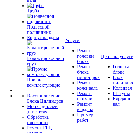
вала
Труба
Подвесной
подшипник
Корпус кардана
Услуги
Ремонт
головки
Цены на услуг
Балансировочный
блока
груз
Ремонт
Головка
блока
блока
цилиндров
Блок
Прочие
Ремонт
цилиндро
комплектующие
коленвала
Коленвал
Ремонт
Шатуны
Восстановление
шатунов
Карданн
Блока Цилиндров
Ремонт
вал
Мойка деталей
кардана
двигателя
Примеры
Обработка
работ
плоскости
Ремонт ГБЦ