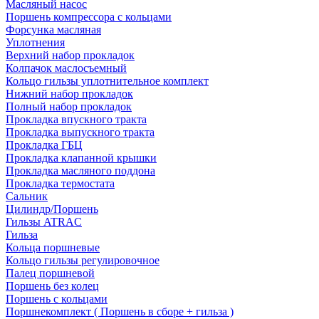
Масляный насос
Поршень компрессора с кольцами
Форсунка масляная
Уплотнения
Верхний набор прокладок
Колпачок маслосъемный
Кольцо гильзы уплотнительное комплект
Нижний набор прокладок
Полный набор прокладок
Прокладка впускного тракта
Прокладка выпускного тракта
Прокладка ГБЦ
Прокладка клапанной крышки
Прокладка масляного поддона
Прокладка термостата
Сальник
Цилиндр/Поршень
Гильзы ATRAC
Гильза
Кольца поршневые
Кольцо гильзы регулировочное
Палец поршневой
Поршень без колец
Поршень с кольцами
Поршнекомплект ( Поршень в сборе + гильза )