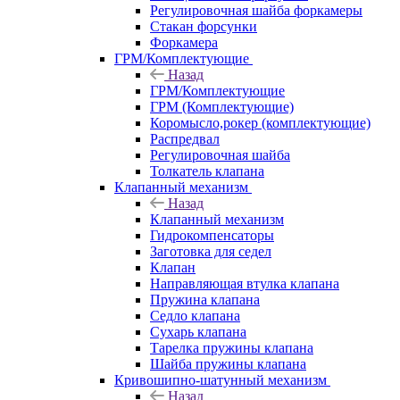
Регулировочная шайба форкамеры
Стакан форсунки
Форкамера
ГРМ/Комплектующие
Назад
ГРМ/Комплектующие
ГРМ (Комплектующие)
Коромысло,рокер (комплектующие)
Распредвал
Регулировочная шайба
Толкатель клапана
Клапанный механизм
Назад
Клапанный механизм
Гидрокомпенсаторы
Заготовка для седел
Клапан
Направляющая втулка клапана
Пружина клапана
Седло клапана
Сухарь клапана
Тарелка пружины клапана
Шайба пружины клапана
Кривошипно-шатунный механизм
Назад