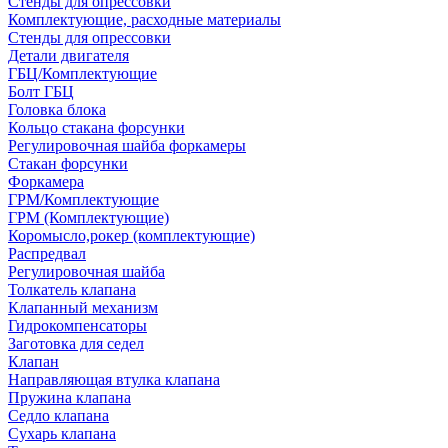
Стенды для опрессовки
Комплектующие, расходные материалы
Стенды для опрессовки
Детали двигателя
ГБЦ/Комплектующие
Болт ГБЦ
Головка блока
Кольцо стакана форсунки
Регулировочная шайба форкамеры
Стакан форсунки
Форкамера
ГРМ/Комплектующие
ГРМ (Комплектующие)
Коромысло,рокер (комплектующие)
Распредвал
Регулировочная шайба
Толкатель клапана
Клапанный механизм
Гидрокомпенсаторы
Заготовка для седел
Клапан
Направляющая втулка клапана
Пружина клапана
Седло клапана
Сухарь клапана