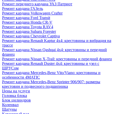
Ремонт переднего кардана УАЗ Патриот
Ремонт кардана ГАЗель
Ремонт кардана Volkswagen Crafter
Ремонт кардана Ford Transit
Ремонт кардана Honda CR-V
Ремонт кардана Toyota RAV4
Ремонт кардана Subaru Forester
Ремонт кардана Chevrolet Captiva
Ремонт кардана Renault Kaptur 4x4: крестовины и вибрация на
трассе
Ремонт кардана Nissan Qashqai 4x4: крестовины и передний
фланец
Ремонт кардана Nissan X-Trail: крестовины и передний фланец
Ремонт кардана Renault Duster 4x4: крестовины и узел с
ШРУСом
Ремонт кардана Mercedes-Benz Vito/Viano: крестовины и
особенности 4MATIC
Ремонт кардана Mercedes-Benz Sprinter 906/907: размеры
крестовин и подвесного подшипника
Цены на услуги
Головка блока
Блок цилиндров
Коленвал
Шатуны
Карданный вал