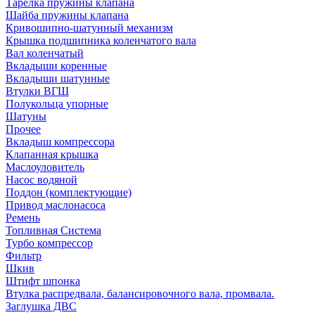
Тарелка пружины клапана
Шайба пружины клапана
Кривошипно-шатунный механизм
Крышка подшипника коленчатого вала
Вал коленчатый
Вкладыши коренные
Вкладыши шатунные
Втулки ВГШ
Полукольца упорные
Шатуны
Прочее
Вкладыш компрессора
Клапанная крышка
Маслоуловитель
Насос водяной
Поддон (комплектующие)
Привод маслонасоса
Ремень
Топливная Система
Турбо компрессор
Фильтр
Шкив
Штифт шпонка
Втулка распредвала, балансировочного вала, промвала.
Заглушка ДВС