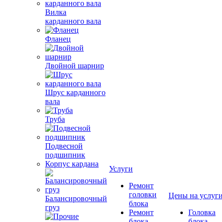
Вилка
карданного вала
Фланец
Двойной шарнир
Шрус карданного
вала
Труба
Подвесной
подшипник
Корпус кардана
Услуги
Ремонт
головки
Цены на услуг
Балансировочный
блока
груз
Ремонт
Головка
блока
блока