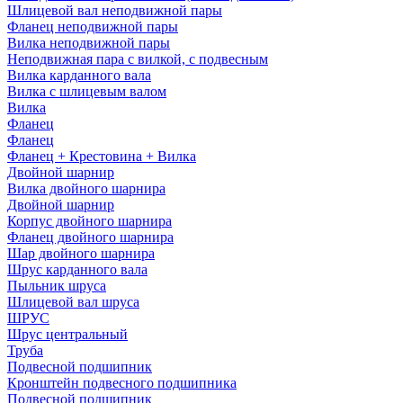
Шлицевой вал неподвижной пары
Фланец неподвижной пары
Вилка неподвижной пары
Неподвижная пара с вилкой, с подвесным
Вилка карданного вала
Вилка с шлицевым валом
Вилка
Фланец
Фланец
Фланец + Крестовина + Вилка
Двойной шарнир
Вилка двойного шарнира
Двойной шарнир
Корпус двойного шарнира
Фланец двойного шарнира
Шар двойного шарнира
Шрус карданного вала
Пыльник шруса
Шлицевой вал шруса
ШРУС
Шрус центральный
Труба
Подвесной подшипник
Кронштейн подвесного подшипника
Подвесной подшипник