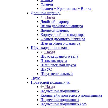
Фланец
Фланец + Крестовина + Вилка
Двойной шарнир
Назад
Двойной шарнир
Вилка двойного шарнира
Двойной шарнир
Корпус двойного шарнира
Фланец двойного шарнира
Шар двойного шарнира
Шрус карданного вала
Назад
Шрус карданного вала
Пыльник шруса
Шлицевой вал шруса
ШРУС
Шрус центральный
Труба
Подвесной подшипник
Назад
Подвесной подшипник
Кронштейн подвесного подшипника
Подвесной подшипник
Подвесной подшипник (без