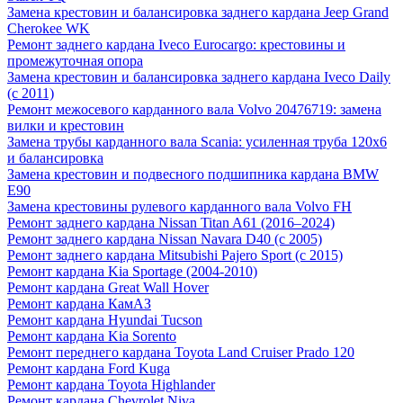
Замена крестовин и балансировка заднего кардана Jeep Grand
Cherokee WK
Ремонт заднего кардана Iveco Eurocargo: крестовины и
промежуточная опора
Замена крестовин и балансировка заднего кардана Iveco Daily
(с 2011)
Ремонт межосевого карданного вала Volvo 20476719: замена
вилки и крестовин
Замена трубы карданного вала Scania: усиленная труба 120х6
и балансировка
Замена крестовин и подвесного подшипника кардана BMW
E90
Замена крестовины рулевого карданного вала Volvo FH
Ремонт заднего кардана Nissan Titan A61 (2016–2024)
Ремонт заднего кардана Nissan Navara D40 (с 2005)
Ремонт заднего кардана Mitsubishi Pajero Sport (с 2015)
Ремонт кардана Kia Sportage (2004-2010)
Ремонт кардана Great Wall Hover
Ремонт кардана КамАЗ
Ремонт кардана Hyundai Tucson
Ремонт кардана Kia Sorento
Ремонт переднего кардана Toyota Land Cruiser Prado 120
Ремонт кардана Ford Kuga
Ремонт кардана Toyota Highlander
Ремонт кардана Chevrolet Niva