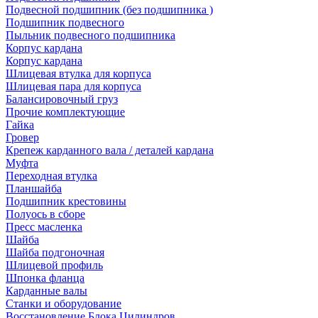
Подвесной подшипник (без подшипника )
Подшипник подвесного
Пыльник подвесного подшипника
Корпус кардана
Корпус кардана
Шлицевая втулка для корпуса
Шлицевая пара для корпуса
Балансировочный груз
Прочие комплектующие
Гайка
Гровер
Крепеж карданного вала / деталей кардана
Муфта
Переходная втулка
Планшайба
Подшипник крестовины
Полуось в сборе
Пресс масленка
Шайба
Шайба подгоночная
Шлицевой профиль
Шпонка фланца
Карданные валы
Станки и оборудование
Восстановление Блока Цилиндров