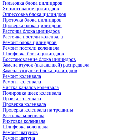
Гильзовка блока цилиндров
Хонингование цилиндров
Опрессовка блока цилиндров
Проточка блока цилиндров
Проверка блока цилиндров
Расточка блока цилиндров
Расточка постели коленвала
Ремонт блока цилиндров
Ремонт постели коленвала
Шлифовка блока цилиндров
Восстановление блока цилиндров
Замена втулок (вкладышей) распредвала
Замена заглушки блока цилиндров
Ремонт коленвала
Ремонт коленвала
Чистка каналов коленвала
Полировка шеек коленвала
Правка коленвала
Проверка коленвала
Проверка коленвала на трещины
Расточка коленвала
Рихтовка коленвала
Шлифовка коленвала
Ремонт шатунов
Ремонт шатуна