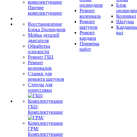
цилиндров
Блок
Прочие
Ремонт
цилиндро
комплектующие
коленвала
Коленвал
Ремонт
Шатуны
Восстановление
шатунов
Карданн
Блока Цилиндров
Ремонт
вал
Мойка деталей
кардана
двигателя
Примеры
Обработка
работ
плоскости
Ремонт ГБЦ
Ремонт
коленвалов
Станки для
ремонта шатунов
Стенды для
опрессовки
ГБЦ/
Комплектующие
ГРМ/
Комплектующие