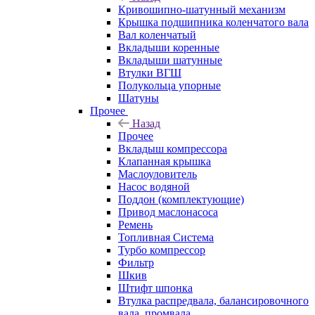
Кривошипно-шатунный механизм
Крышка подшипника коленчатого вала
Вал коленчатый
Вкладыши коренные
Вкладыши шатунные
Втулки ВГШ
Полукольца упорные
Шатуны
Прочее
Назад
Прочее
Вкладыш компрессора
Клапанная крышка
Маслоуловитель
Насос водяной
Поддон (комплектующие)
Привод маслонасоса
Ремень
Топливная Система
Турбо компрессор
Фильтр
Шкив
Штифт шпонка
Втулка распредвала, балансировочного
вала, промвала.